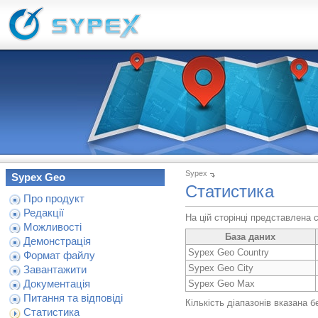
Sypex
Sypex Geo
Статистика
Про продукт
Редакції
На цій сторінці представлена
Можливості
База даних
Демонстрація
Sypex Geo Country
Формат файлу
Sypex Geo City
Завантажити
Документація
Sypex Geo Max
Питання та відповіді
Кількість діапазонів вказана б
Статистика