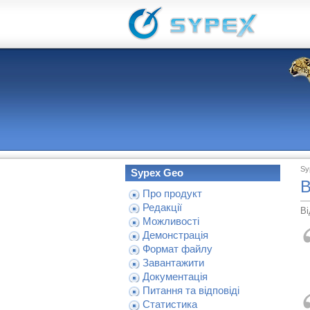
Sy
Sypex Geo
В
Про продукт
Редакції
Ві
Можливості
Демонстрація
Формат файлу
Завантажити
Документація
Питання та відповіді
Статистика