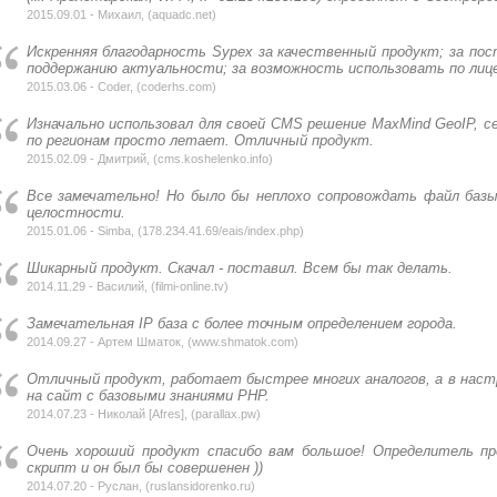
2015.09.01 - Михаил, (
aquadc.net
)
Искренняя благодарность Sypex за качественный продукт; за по
поддержанию актуальности; за возможность использовать по лиц
2015.03.06 - Coder, (
coderhs.com
)
Изначально использовал для своей CMS решение MaxMind GeoIP, 
по регионам просто летает. Отличный продукт.
2015.02.09 - Дмитрий, (
cms.koshelenko.info
)
Все замечательно! Но было бы неплохо сопровождать файл ба
целостности.
2015.01.06 - Simba, (
178.234.41.69/eais/index.php
)
Шикарный продукт. Скачал - поставил. Всем бы так делать.
2014.11.29 - Василий, (
filmi-online.tv
)
Замечательная IP база с более точным определением города.
2014.09.27 - Артем Шматок, (
www.shmatok.com
)
Отличный продукт, работает быстрее многих аналогов, а в настр
на сайт с базовыми знаниями PHP.
2014.07.23 - Николай [Afres], (
parallax.pw
)
Очень хороший продукт спасибо вам большое! Определитель п
скрипт и он был бы совершенен ))
2014.07.20 - Руслан, (
ruslansidorenko.ru
)