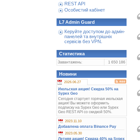
REST API
Особистий кабінет
L7 Admin Guard
Керуйте доступом до адмін-
панелей та внутрішніх
сервісів без VPN.
Статистика
Завантажень:
1 650 186
Новини
2026.06.27
Июльская акция! Скидка 50% на
Sypex Geo
Сегодня стартует горячая июльская
акция! Вы можете оформить
подписку на Sypex Geo или Sypex
Geo REST API со скидкой 50%.
2023.11.10
Добавлена оплата Binance Pay
2023.05.30
Летняя акция! Скидка 40% на Sypex