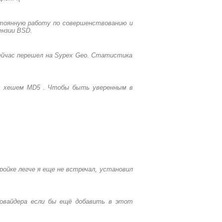
стоянную работу по совершенствованию и
ензии BSD.
сейчас перешел на Sypex Geo. Статистика
зы хешем MD5 . Чтобы быть уверенным в
ойке легче я еще не встречал, установил
ровайдера если бы ещё добавить в этот