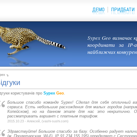
ДЕМО
ПРИДБАТИ
Sypex Geo визначає к
координати за IP-
найближчих конкурен
pex
ідгуки
дгуки користувачів про
Sypex
Geo
.
Большое спасибо команде Sypex! Сделал для себя отличный в
сервиса. Есть небольшие расхождения для малых городов (напри
Копейском), но на данном этапе для нас это некритично. 
рассматривать вариант с платным тарифом.
2015.10.23 - Алексей, (
vashi-sushi.com
)
Здравствуйте! Большое спасибо за базу. Особенно радует наличи
(м. Пролетарская, Wi-Fi, IP 91.234.155.195) определяет с Сестрорецк