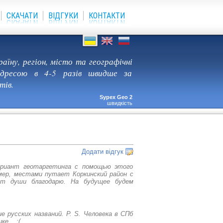
СКАЧАТИ
ВІДГУКИ
КОНТАКТИ
раїну, регіон, місто та географічні
адресою в 4-5 разів швидше за
тів.
Sypex Geo 2
швидкість
Додати відгук
ариант геотаргетинга с помощью этого
мер, местами путает Коркинский район с
От души благодарю. На будущее будем
е русских названий. P. S. Человека в СПб
е... :(