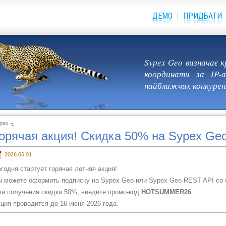
ДЕМО
ПРИДБАТИ
Sypex Geo визначає к
координати за IP-
найближчих конкурен
pex
орячая акция! Скидка 50% на Sypex Ge
2026.06.01
годня стартует горячая летняя акция!
 можете оформить подписку на Sypex Geo или Sypex Geo REST API со 
я получения скидки 50%, введите промо-код
HOTSUMMER26
.
ция проводится до 16 июня 2026 года.