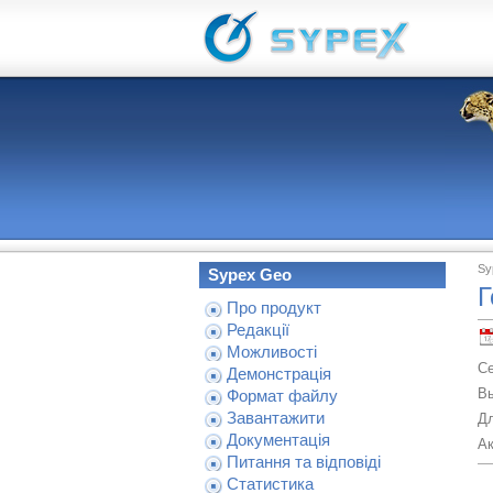
Sy
Sypex Geo
Г
Про продукт
Редакції
Можливості
Се
Демонстрація
Вы
Формат файлу
Завантажити
Дл
Документація
Ак
Питання та відповіді
Статистика