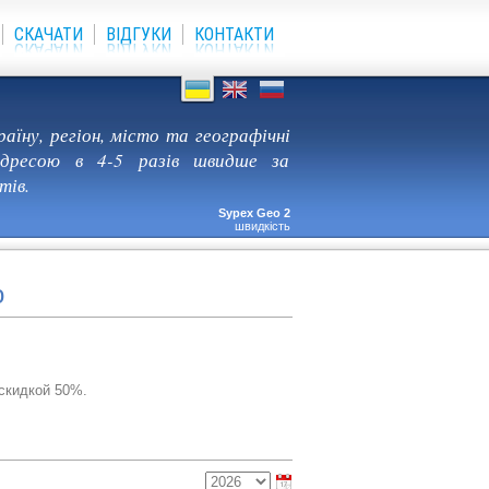
СКАЧАТИ
ВІДГУКИ
КОНТАКТИ
раїну, регіон, місто та географічні
адресою в 4-5 разів швидше за
тів.
Sypex Geo 2
швидкість
o
скидкой 50%.