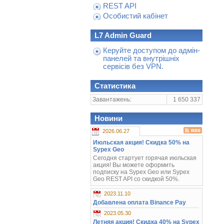
REST API
Особистий кабінет
L7 Admin Guard
Керуйте доступом до адмін-
панелей та внутрішніх
сервісів без VPN.
Статистика
Завантажень:
1 650 337
Новини
2026.06.27
Июльская акция! Скидка 50% на
Sypex Geo
Сегодня стартует горячая июльская
акция! Вы можете оформить
подписку на Sypex Geo или Sypex
Geo REST API со скидкой 50%.
2023.11.10
Добавлена оплата Binance Pay
2023.05.30
Летняя акция! Скидка 40% на Sypex