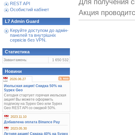
Для получения с
REST API
Особистий кабінет
Акция проводитс
L7 Admin Guard
Керуйте доступом до адмін-
панелей та внутрішніх
сервісів без VPN.
Статистика
Завантажень:
1 650 532
Новини
2026.06.27
Июльская акция! Скидка 50% на
Sypex Geo
Сегодня стартует горячая июльская
акция! Вы можете оформить
подписку на Sypex Geo или Sypex
Geo REST API со скидкой 50%.
2023.11.10
Добавлена оплата Binance Pay
2023.05.30
Летняя акция! Скидка 40% на Sypex