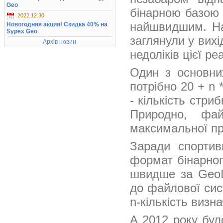
Geo
бінарною базою 
2022.12.30
найшвидшим. На
Новогодняя акция! Скидка 40% на
Sypex Geo
заглянули у вих
Архів новин
недоліків цієї реа
Один з основни
потрібно 20 + n 
- кількість стри
Природно, фай
максимальної про
Заради спортив
формат бінарног
швидше за GeoIP
до файлової сист
n-кількість визн
А 2012 року було