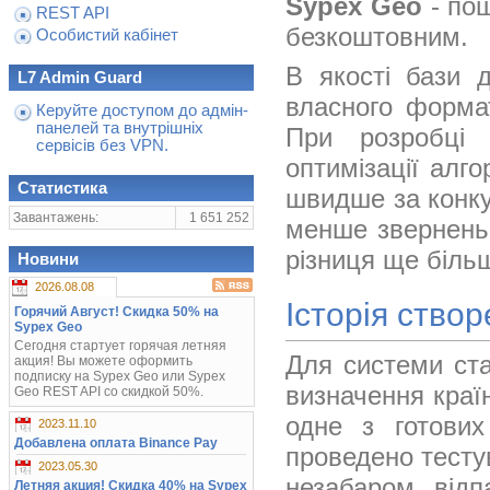
Sypex Geo
- по
REST API
безкоштовним.
Особистий кабінет
В якості бази 
L7 Admin Guard
власного форма
Керуйте доступом до адмін-
панелей та внутрішніх
При розробці
сервісів без VPN.
оптимізації алг
Статистика
швидше за конку
Завантажень:
1 651 252
менше звернень 
різниця ще біль
Новини
2026.08.08
Історія ство
Горячий Август! Скидка 50% на
Sypex Geo
Сегодня стартует горячая летняя
Для системи ст
акция! Вы можете оформить
подписку на Sypex Geo или Sypex
визначення краї
Geo REST API со скидкой 50%.
одне з готових
2023.11.10
Добавлена оплата Binance Pay
проведено тесту
2023.05.30
незабаром відп
Летняя акция! Скидка 40% на Sypex