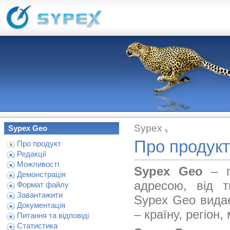
Sypex
Sypex Geo
Про продукт
Про продукт
Редакції
Можливості
Sypex Geo
– п
Демонстрація
адресою, від 
Формат файлу
Завантажити
Sypex Geo видає
Документація
– країну, регіон,
Питання та відповіді
Статистика