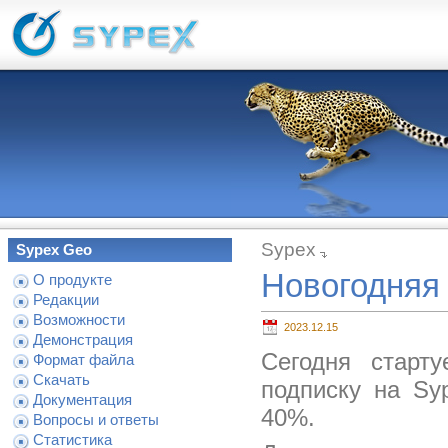
Sypex
Sypex Geo
Новогодняя 
О продукте
Редакции
Возможности
2023.12.15
Демонстрация
Сегодня старт
Формат файла
Скачать
подписку на Sy
Документация
40%.
Вопросы и ответы
Статистика