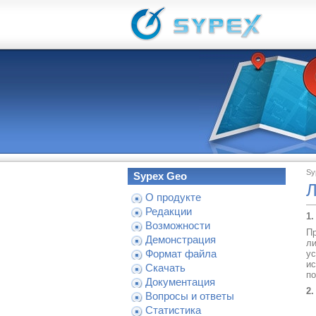
Sy
Sypex Geo
Л
О продукте
Редакции
1.
Возможности
П
Демонстрация
ли
Формат файла
ус
ис
Скачать
по
Документация
2.
Вопросы и ответы
Статистика