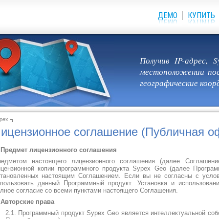
ДЕМО
КУПИТЬ
Получив IP-адрес,
местоположении пос
географические коор
pex
ицензионное соглашение (Публичная о
 Предмет лицензионного соглашения
редметом настоящего лицензионного соглашения (далее Соглашени
цензионной копии программного продукта Sypex Geo (далее Програм
тановленных настоящим Соглашением. Если вы не согласны с усло
пользовать данный Программный продукт. Установка и использован
лное согласие со всеми пунктами настоящего Соглашения.
 Авторские права
2.1. Программный продукт Sypex Geo является интеллектуальной с