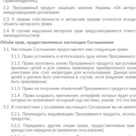
Правообладатель).
2.2. Программный продукт защищён законом Украины «Об автор
международными договорами.
2.3. К правам собственности и авторским правам относятся исход
объекты авторского права.
2.4. В случае нарушения авторских прав предусматривается ответ
законодательством.
. Объём прав, предоставляемых настоящим Соглашением
3.1. Настоящее Соглашение предоставляет вам следующие права:
3.1.1. Право установить и использовать одну копию Программного
3.1.2. Право изготовить копию Программного продукта при услови
архивных целей и для замены правомерно приобретенного экзем
уничтожен или стал непригоден для использования. Данная ко
целей и должна быть уничтожена в случае, если владение экзем
быть правомерным;
3.1.3. Право на получение обновлений Программного продукта чере
3.1.4 . Право создавать приложения, интерфейс которых будет у
которые не затрагивают исходный код системы, указав, что это ва
3.2. В соответствии с условиями настоящего Соглашения вы не имеете
3.2.1. Производить модификацию Программного продукта, использ
продуктах;
3.2.2. Передавать другим лицам права, предоставляемые вам
аренды или передачи во временное пользование);