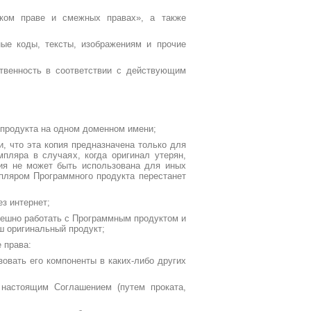
ском праве и смежных правах», а также
ные коды, тексты, изображениям и прочие
ственность в соответствии с действующим
 продукта на одном доменном имени;
и, что эта копия предназначена только для
пляра в случаях, когда оригинал утерян,
пия не может быть использована для иных
пляром Программного продукта перестанет
з интернет;
спешно работать с Программным продуктом и
ш оригинальный продукт;
 права:
овать его компоненты в каких-либо других
 настоящим Соглашением (путем проката,