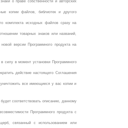
знаки о праве собственности и авторских
ные копии файлов, библиотек и другого
го комплекта исходных файлов сразу на
отношении товарных знаков или названий,
 новой версии Программного продукта на
 в силу в момент установки Программного
екратить действие настоящего Соглашения
 уничтожить все имеющиеся у вас копии и
а будет соответствовать описанию, данному
несовместимости Программного продукта с
ущерб, связанный с использованием или