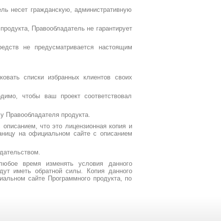
ель несет гражданскую, административную
 продукта, Правообладатель не гарантирует
средств не предусматривается настоящим
ковать списки избранных клиентов своих
одимо, чтобы ваш проект соответствовал
 у Правообладателя продукта.
 описанием, что это лицензионная копия и
аницу на официальном сайте с описанием
одательством.
любое время изменять условия данного
дут иметь обратной силы. Копия данного
иальном сайте Программного продукта, по