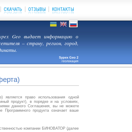
СКАЧАТЬ
ОТЗЫВЫ
КОНТАКТЫ
 Sypex Geo выдает информацию о
етителя – страну, регион, город,
динаты.
Sypex Geo 2
геолокация
ферта)
е) является право использования одной
мный продукт), в порядке и на условиях,
виями данного Соглашения, вы не можете
ие Программного продукта означает ваше
обственностью компании БИНОВАТОР (далее