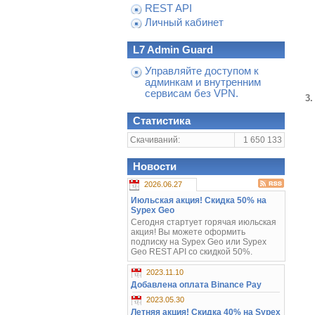
REST API
Личный кабинет
L7 Admin Guard
Управляйте доступом к
админкам и внутренним
сервисам без VPN.
3
Статистика
Скачиваний:
1 650 133
Новости
2026.06.27
Июльская акция! Скидка 50% на
Sypex Geo
Сегодня стартует горячая июльская
акция! Вы можете оформить
подписку на Sypex Geo или Sypex
Geo REST API со скидкой 50%.
2023.11.10
Добавлена оплата Binance Pay
2023.05.30
Летняя акция! Скидка 40% на Sypex