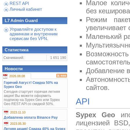
Малое колич
REST API
Личный кабинет
без кеширован
Режим паке
L7 Admin Guard
увеличивает 
Управляйте доступом к
админкам и внутренним
Маленький р
сервисам без VPN.
Мультиязычн
Статистика
Возможност
Скачиваний:
1 651 190
самостоятель
Новости
Добавление в
2026.08.08
Автономность
Горячий Август! Скидка 50% на
сайтов.
Sypex Geo
Сегодня стартует горячая летняя
акция! Вы можете оформить
API
подписку на Sypex Geo или Sypex
Geo REST API со скидкой 50%.
2023.11.10
Sypex Geo
ипо
Добавлена оплата Binance Pay
лицензией BSD
2023.05.30
Летняя акция! Скидка 40% на Sypex